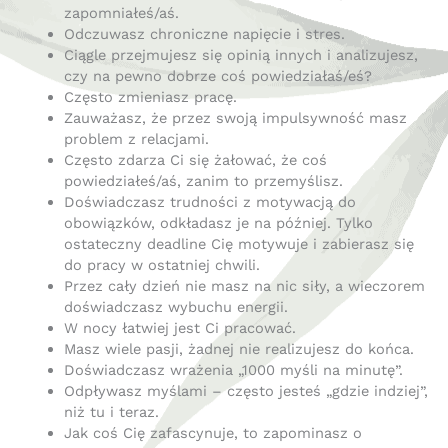
zapomniałeś/aś.
Odczuwasz chroniczne napięcie i stres.
Ciągle przejmujesz się opinią innych i analizujesz,
czy na pewno dobrze coś powiedziałaś/eś?
Często zmieniasz pracę.
Zauważasz, że przez swoją impulsywność masz
problem z relacjami.
Często zdarza Ci się żałować, że coś
powiedziałeś/aś, zanim to przemyślisz.
Doświadczasz trudności z motywacją do
obowiązków, odkładasz je na później. Tylko
ostateczny deadline Cię motywuje i zabierasz się
do pracy w ostatniej chwili.
Przez cały dzień nie masz na nic siły, a wieczorem
doświadczasz wybuchu energii.
W nocy łatwiej jest Ci pracować.
Masz wiele pasji, żadnej nie realizujesz do końca.
Doświadczasz wrażenia „1000 myśli na minutę”.
Odpływasz myślami – często jesteś „gdzie indziej”,
niż tu i teraz.
Jak coś Cię zafascynuje, to zapominasz o