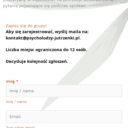
pytania pojawiające się podczas spotkań.
Zapisz się do grupy!
Aby się zarejestrować, wyślij maila na:
kontakt@psycholodzy-jutrzenki.pl.
Liczba miejsc ograniczona do 12 osób.
Decyduje kolejność zgłoszeń.
Imię
*
imię / name
E
m
a
Twój adres email