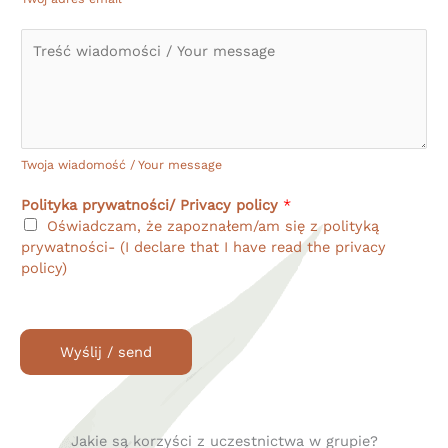
i
l
W
*
i
a
d
o
m
o
Twoja wiadomość / Your message
ś
Polityka prywatności/ Privacy policy
*
ć
Oświadczam, że zapoznałem/am się z polityką
/
prywatności- (I declare that I have read the privacy
Y
policy)
o
u
r
m
Wyślij / send
e
s
s
a
g
Jakie są korzyści z uczestnictwa w grupie?