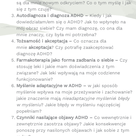
są dla mnie nowym odkryciem? Co o tym myślę i jak
się z tym czuję?
Autodiagnoza i diagnoza ADHD –
Kiedy i jak
dowiedziałam/em się o ADHD? Jak to wpłynęło na
mój obraz siebie? Czy mam diagnozę, co ona dla
mnie znaczy, czy była mi potrzebna?
Tożsamość i akceptacja –
Co oznacza dla
mnie
akceptacja
? Czy potrafię zaakceptować
diagnozę ADHD?
Farmakoterapia jako forma zadbania o siebie –
Czy
stosuję leki i jakie mam doświadczenia z tym
związane? Jak leki wpływają na moje codzienne
funkcjonowanie?
Myślenie adaptacyjne w ADHD –
w jaki sposób
myślenie wpływa na moje przeżywanie i zachowanie?
jakie znaczenie mają
nieadaptacyjne myślenie
i
błędy
w myśleniu
? Jakie błędy w myśleniu najczęściej
popełniam?
Czynniki nasilające objawy ADHD –
Co wewnętrznie i
zewnętrznie zaostrza objawy? Jakie konsekwencje
ponoszę przy nasilonych objawach i jak sobie z tym