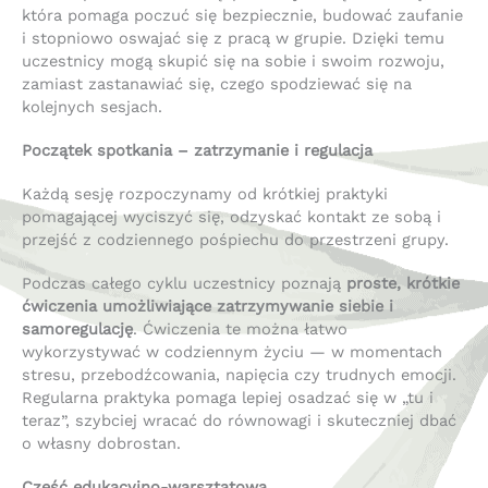
która pomaga poczuć się bezpiecznie, budować zaufanie
i stopniowo oswajać się z pracą w grupie. Dzięki temu
uczestnicy mogą skupić się na sobie i swoim rozwoju,
zamiast zastanawiać się, czego spodziewać się na
kolejnych sesjach.
Początek spotkania – zatrzymanie i regulacja
Każdą sesję rozpoczynamy od krótkiej praktyki
pomagającej wyciszyć się, odzyskać kontakt ze sobą i
przejść z codziennego pośpiechu do przestrzeni grupy.
Podczas całego cyklu uczestnicy poznają
proste, kr
ó
tkie
ćwiczenia umożliwiające zatrzymywanie siebie i
samoregulację
. Ćwiczenia te można łatwo
wykorzystywać w codziennym życiu — w momentach
stresu, przebodźcowania, napięcia czy trudnych emocji.
Regularna praktyka pomaga lepiej osadzać się w „tu i
teraz”, szybciej wracać do równowagi i skuteczniej dbać
o własny dobrostan.
Część edukacyjno-warsztatowa