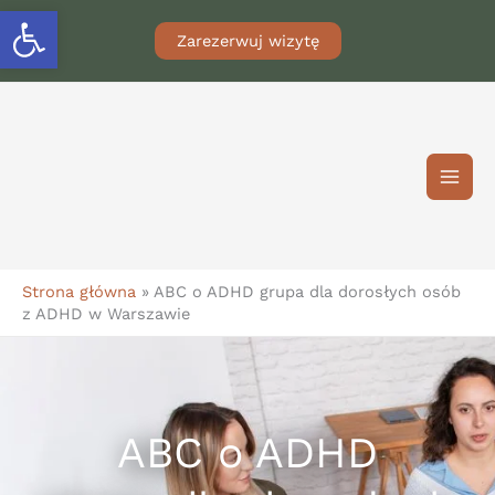
Przejdź
Otwórz pasek narzędzi
do
Zarezerwuj wizytę
treści
Strona główna
»
ABC o ADHD grupa dla dorosłych osób
z ADHD w Warszawie
ABC o ADHD