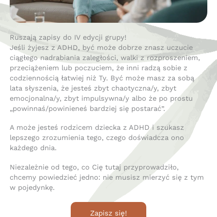
Ruszają zapisy do IV edycji grupy!
Jeśli żyjesz z ADHD, być może dobrze znasz uczucie
ciągłego nadrabiania zaległości, walki z rozproszeniem,
przeciążeniem lub poczuciem, że inni radzą sobie z
codziennością łatwiej niż Ty. Być może masz za sobą
lata słyszenia, że jesteś zbyt chaotyczna/y, zbyt
emocjonalna/y, zbyt impulsywna/y albo że po prostu
„powinnaś/powinieneś bardziej się postarać”.
A może jesteś rodzicem dziecka z ADHD i szukasz
lepszego zrozumienia tego, czego doświadcza ono
każdego dnia.
Niezależnie od tego, co Cię tutaj przyprowadziło,
chcemy powiedzieć jedno: nie musisz mierzyć się z tym
w pojedynkę.
Zapisz się!