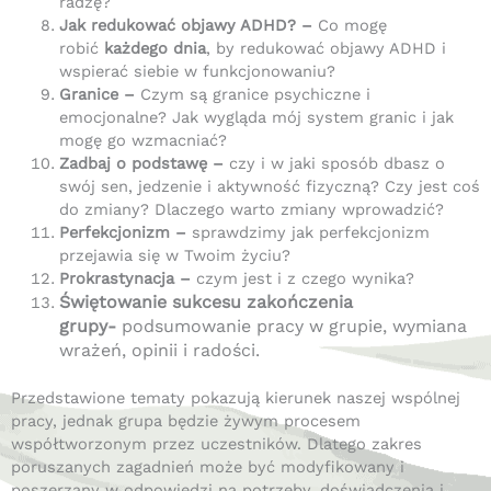
radzę?
Jak redukować objawy ADHD? –
Co mogę
robić
każdego dnia
, by redukować objawy ADHD i
wspierać siebie w funkcjonowaniu?
Granice –
Czym są granice psychiczne i
emocjonalne? Jak wygląda mój system granic i jak
mogę go wzmacniać?
Zadbaj o podstawę –
czy i w jaki sposób dbasz o
swój sen, jedzenie i aktywność fizyczną? Czy jest coś
do zmiany? Dlaczego warto zmiany wprowadzić?
Perfekcjonizm –
sprawdzimy jak perfekcjonizm
przejawia się w Twoim życiu?
Prokrastynacja –
czym jest i z czego wynika?
Świętowanie sukcesu zakończenia
grupy-
podsumowanie pracy w grupie, wymiana
wrażeń, opinii i radości.
Przedstawione tematy pokazują kierunek naszej wspólnej
pracy, jednak grupa będzie żywym procesem
współtworzonym przez uczestników. Dlatego zakres
poruszanych zagadnień może być modyfikowany i
poszerzany w odpowiedzi na potrzeby, doświadczenia i