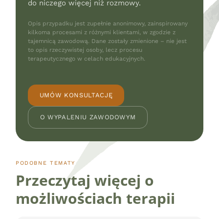
do niczego więcej niż rozmowy.
Opis przypadku jest zupełnie anonimowy, zainspirowany
kilkoma procesami z różnymi klientami, w zgodzie z
tajemnicą zawodową. Dane zostały zmienione – nie jest
to opis rzeczywistej osoby, lecz procesu
terapeutycznego w celach edukacyjnych.
UMÓW KONSULTACJĘ
O WYPALENIU ZAWODOWYM
PODOBNE TEMATY
Przeczytaj więcej o
możliwościach terapii