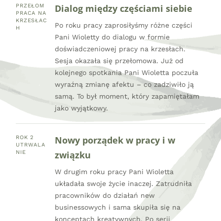
Dialog między częściami siebie
PRZEŁOM
PRACA NA
KRZESŁAC
Po roku pracy zaprosiłyśmy różne części
H
Pani Wioletty do dialogu w formie
doświadczeniowej pracy na krzesłach.
Sesja okazała się przełomowa. Już od
kolejnego spotkania Pani Wioletta poczuła
wyraźną zmianę afektu – co zadziwiło ją
samą. To był moment, który zapamiętałam
jako wyjątkowy.
Nowy porządek w pracy i w
ROK 2
UTRWALA
związku
NIE
W drugim roku pracy Pani Wioletta
układała swoje życie inaczej. Zatrudniła
pracowników do działań new
businessowych i sama skupiła się na
konceptach kreatywnych. Po serii