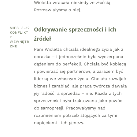
Wioletta wracała niekiedy ze złością.
Rozmawiałyśmy o niej.
Odkrywanie sprzeczności i ich
MIES. 3–12
KONFLIKT
źródeł
Y
WEWNĘTR
ZNE
Pani Wioletta chciała idealnego życia jak z
obrazka – i jednocześnie była wyczerpana
dążeniem do perfekcji. Chciała być kobiecą
i powierzać się partnerowi, a zarazem być
liderką we własnym życiu. Chciała rozwijać
biznes i zarabiać, ale praca twórcza dawała
jej radość, a sprzedaż – nie. Każda z tych
sprzeczności była traktowana jako powód
do samopresji. Pracowałyśmy nad
rozumieniem potrzeb stojących za tymi
napięciami i ich genezy.