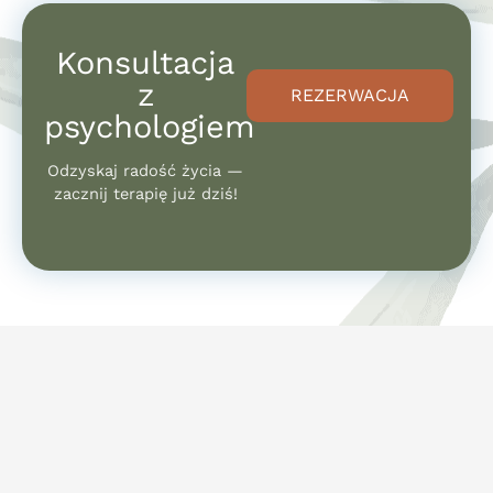
Konsultacja
z
REZERWACJA
psychologiem
Odzyskaj radość życia —
zacznij terapię już dziś!