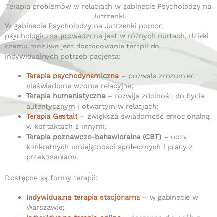
Terapia problemów w relacjach w gabinecie Psycholodzy na
Jutrzenki
W gabinecie Psycholodzy na Jutrzenki pomoc
psychologiczna prowadzona jest w różnych nurtach, dzięki
czemu możliwe jest dostosowanie terapii do
indywidualnych potrzeb pacjenta:
Terapia psychodynamiczna
– pozwala zrozumieć
nieświadome wzorce relacyjne;
Terapia humanistyczna
– rozwija zdolność do bycia
autentycznym i otwartym w relacjach;
Terapia Gestalt
– zwiększa świadomość emocjonalną
w kontaktach z innymi;
Terapia poznawczo-behawioralna (CBT)
– uczy
konkretnych umiejętności społecznych i pracy z
przekonaniami.
Dostępne są formy terapii:
Indywidualna terapia stacjonarna
– w gabinecie w
Warszawie;