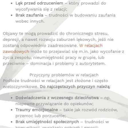
Lęk przed odrzuceniem
– który prowadzi do
wycofywania się z relacji;
Brak zaufania
– trudności w budowaniu zaufania
wobec innych.
Objawy te mogą prowadzić do chronicznego stresu,
depresji, a nawet rozwoju zaburzeń lękowych, jeśli nie
zostaną odpowiednio zaadresowane.
W relacjach
zawodowych
może to przejawiać się m.in. jako wycofanie z
życia zespołu, nieumiejętność pracy w grupie, lub
przeciwnie – dominacja i problemy z autorytetem.
Przyczyny problemów w relacjach
Podłoże trudności w relacjach jest złożone i często
wieloczynnikowe.
Do najczęstszych przyczyn należą
:
Doświadczenia z wczesnego dzieciństwa
– np.
niepewne przywiązanie do opiekunów;
Traumy emocjonalne
– takie jak rozwód rodziców,
przemoc lub porzucenie;
Brak umiejętności społecznych
– trudności w
komunikacji, wyrażaniu potrzeb i emocji;