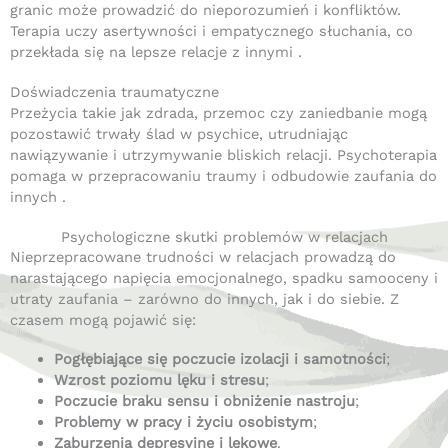
granic może prowadzić do nieporozumień i konfliktów.
Terapia uczy asertywności i empatycznego słuchania, co
przekłada się na lepsze relacje z innymi
.​
Doświadczenia traumatyczne
Przeżycia takie jak zdrada, przemoc czy zaniedbanie mogą
pozostawić trwały ślad w psychice, utrudniając
nawiązywanie i utrzymywanie bliskich relacji.
Psychoterapia
pomaga w przepracowaniu traumy i odbudowie zaufania do
innych
.​
Psychologiczne skutki problemów w relacjach
Nieprzepracowane trudności w relacjach prowadzą do
narastającego napięcia emocjonalnego, spadku samooceny i
utraty zaufania – zarówno do innych, jak i do siebie. Z
czasem mogą pojawić się:
Pogłębiające się poczucie izolacji i samotności
;
Wzrost poziomu lęku i stresu
;
Poczucie braku sensu i obniżenie nastroju
;
Problemy w pracy i życiu osobistym
;
Zaburzenia depresyjne i lękowe
.