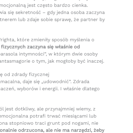
mocjonalną jest często bardzo cienka.
wia się sekretność – gdy jedna osoba zaczyna
rtnerem lub zdaje sobie sprawę, że partner by
righta, które zmieniły sposób myślenia o
 fizycznych zaczyna się właśnie od
arasola intymności”, w którym dwie osoby
 fantasmagorie o tym, jak mogłoby być inaczej.
ę od zdrady fizycznej
amacalna, daje się „udowodnić”. Zdrada
aczeń, wyborów i energii. I właśnie dlatego
l jest dotkliwy, ale przynajmniej wiemy, z
mocjonalna potrafi trwać miesiącami lub
ona stopniowo traci grunt pod nogami, nie
onalnie odrzucona, ale nie ma narzędzi, żeby