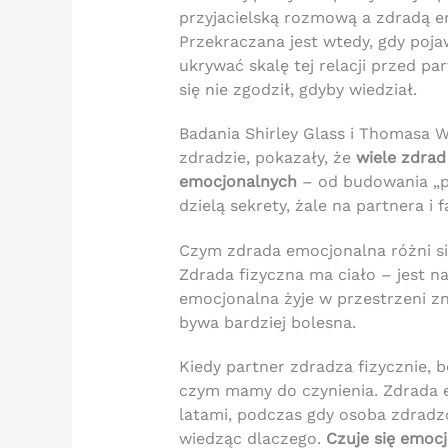
przyjacielską rozmową a zdradą e
Przekraczana jest wtedy, gdy poja
ukrywać skalę tej relacji przed pa
się nie zgodził, gdyby wiedział.
Badania Shirley Glass i Thomasa W
zdradzie, pokazały, że
wiele zdrad
emocjonalnych
– od budowania „p
dzielą sekrety, żale na partnera i
Czym zdrada emocjonalna różni si
Zdrada fizyczna ma ciało – jest n
emocjonalna żyje w przestrzeni zn
bywa bardziej bolesna.
Kiedy partner zdradza fizycznie, bó
czym mamy do czynienia. Zdrada e
latami, podczas gdy osoba zdradz
wiedząc dlaczego.
Czuje się emocj