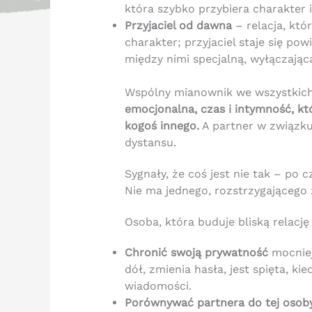
która szybko przybiera charakter i
Przyjaciel od dawna
– relacja, któ
charakter; przyjaciel staje się p
między nimi specjalną, wyłączającą
Wspólny mianownik we wszystkich
emocjonalna, czas i intymność, któ
kogoś innego.
A partner w związku
dystansu.
Sygnały, że coś jest nie tak – po
Nie ma jednego, rozstrzygającego
Osoba, która buduje bliską relacj
Chronić swoją prywatność
mocniej
dół, zmienia hasła, jest spięta, ki
wiadomości.
Porównywać partnera do tej osob