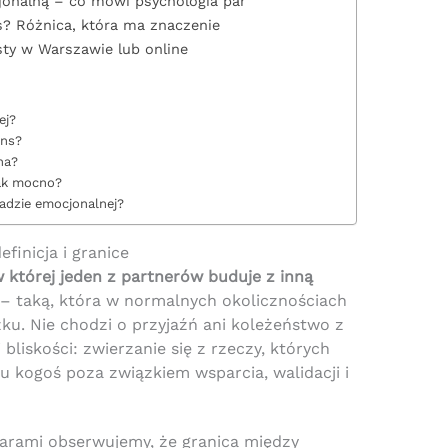
onalną – co mówi psychologia par
? Różnica, która ma znaczenie
isty w Warszawie lub online
ej?
ans?
na?
tak mocno?
adzie emocjonalnej?
finicja i granice
 której jeden z partnerów buduje z inną
– taką, która w normalnych okolicznościach
ku. Nie chodzi o przyjaźń ani koleżeństwo z
bliskości: zwierzanie się z rzeczy, których
 u kogoś poza związkiem wsparcia, walidacji i
parami obserwujemy, że granica między