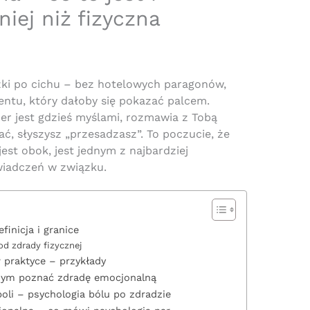
iej niż fizyczna
ki po cichu – bez hotelowych paragonów,
tu, który dałoby się pokazać palcem.
ner jest gdzieś myślami, rozmawia z Tobą
ać, słyszysz „przesadzasz”. To poczucie, że
jest obok, jest jednym z najbardziej
wiadczeń w związku.
inicja i granice
od zdrady fizycznej
 praktyce – przykłady
 czym poznać zdradę emocjonalną
oli – psychologia bólu po zdradzie