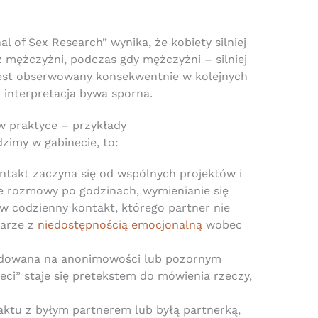
 of Sex Research” wynika, że kobiety silniej
 mężczyźni, podczas gdy mężczyźni – silniej
jest obserwowany konsekwentnie w kolejnych
a interpretacja bywa sporna.
w praktyce – przykłady
dzimy w gabinecie, to:
ntakt zaczyna się od wspólnych projektów i
e rozmowy po godzinach, wymienianie się
w codzienny kontakt, którego partner nie
parze z
niedostępnością emocjonalną
wobec
udowana na anonimowości lub pozornym
sieci” staje się pretekstem do mówienia rzeczy,
ktu z byłym partnerem lub byłą partnerką,