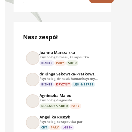
Nasz zespół
Joanna Marszalska
Psycholog biznesu, terapeutka
BIZNES
PARY
ADHD
dr Kinga Sękowska-Pratkowska
Psycholog, dr nauk humanistycznych
BIZNES
KRYZYSY
LĘK & STRES
Agnieszka Malec
Psycholog diagnosta
DIAGNOZA ADHD
PARY
Angelika Roszyk
Psycholog, terapeutka par
CBT
PARY
LGBT+