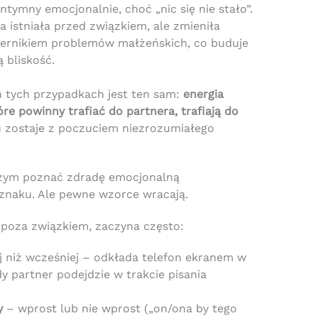
ntymny emocjonalnie, choć „nic się nie stało”.
ra istniała przed związkiem, ale zmieniła
owiernikiem problemów małżeńskich, co buduje
 bliskość.
 tych przypadkach jest ten sam:
energia
re powinny trafiać do partnera, trafiają do
 zostaje z poczuciem niezrozumiałego
 czym poznać zdradę emocjonalną
 znaku. Ale pewne wzorce wracają.
ę poza związkiem, zaczyna często:
 niż wcześniej – odkłada telefon ekranem w
edy partner podejdzie w trakcie pisania
y
– wprost lub nie wprost („on/ona by tego