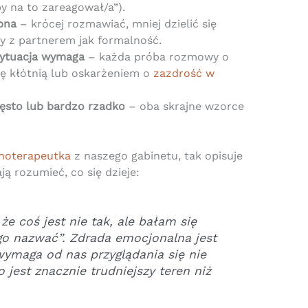
by na to zareagował/a”).
pna
– krócej rozmawiać, mniej dzielić się
 z partnerem jak formalność.
 sytuacja wymaga
– każda próba rozmowy o
ę kłótnią lub oskarżeniem o
zazdrość w
sto lub bardzo rzadko
– oba skrajne wzorce
choterapeutka
z naszego gabinetu, tak opisuje
ą rozumieć, co się dzieje:
że coś jest nie tak, ale bałam się
go nazwać”. Zdrada emocjonalna jest
wymaga od nas przyglądania się nie
 jest znacznie trudniejszy teren niż