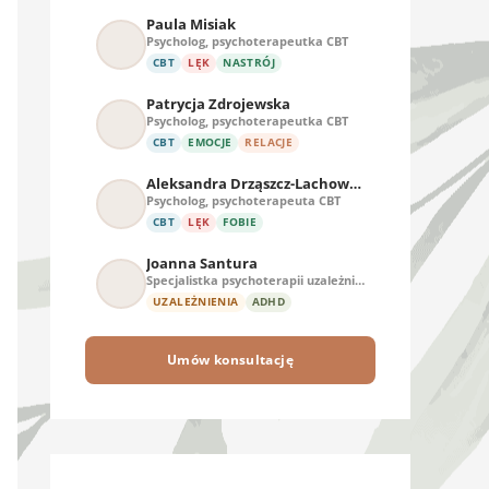
Paula Misiak
Psycholog, psychoterapeutka CBT
CBT
LĘK
NASTRÓJ
Patrycja Zdrojewska
Psycholog, psychoterapeutka CBT
CBT
EMOCJE
RELACJE
Aleksandra Drząszcz-Lachowska
Psycholog, psychoterapeuta CBT
CBT
LĘK
FOBIE
Joanna Santura
Specjalistka psychoterapii uzależnień
UZALEŻNIENIA
ADHD
Umów konsultację