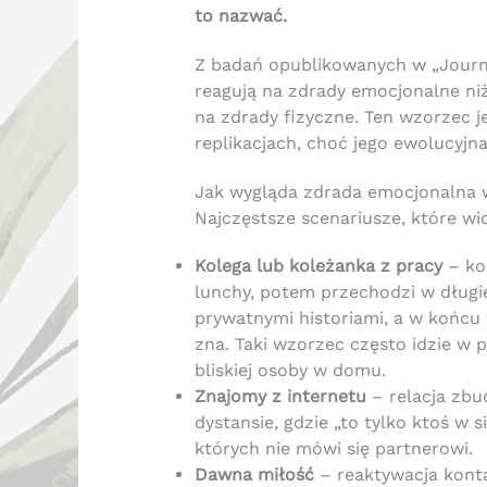
to nazwać.
Z badań opublikowanych w „Journal
reagują na zdrady emocjonalne niż
na zdrady fizyczne. Ten wzorzec 
replikacjach, choć jego ewolucyjn
Jak wygląda zdrada emocjonalna 
Najczęstsze scenariusze, które wi
Kolega lub koleżanka z pracy
– ko
lunchy, potem przechodzi w długi
prywatnymi historiami, a w końcu 
zna. Taki wzorzec często idzie w 
bliskiej osoby w domu.
Znajomy z internetu
– relacja zb
dystansie, gdzie „to tylko ktoś w 
których nie mówi się partnerowi.
Dawna miłość
– reaktywacja konta