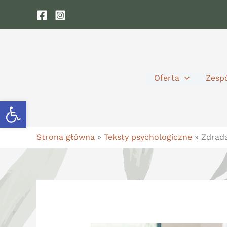
Przejdź
do
treści
Oferta
Zesp
Otwórz pasek narzędzi
Strona główna
»
Teksty psychologiczne
»
Zdrada